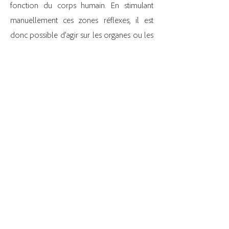
fonction du corps humain. En stimulant
manuellement ces zones réflexes, il est
donc possible d’agir sur les organes ou les
fonctions qu’elles représentent. Cette
technique de pression soulage le corps par
le pied.
Voir mes services
La séance
Mes prestations