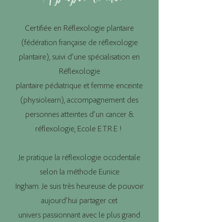
Certifiée en Réflexologie plantaire
(fédération française de réflexologie
plantaire), suivi d’une spécialisation en
Réflexologie
plantaire pédiatrique et femme enceinte
(physiolearn), accompagnement des
personnes atteintes d’un cancer &
réflexologie, Ecole E.T.R.E !
Je pratique la réflexologie occidentale
selon la méthode Eunice
Ingham.
Je suis très heureuse de pouvoir
aujourd’hui partager cet
univers passionnant avec le plus grand